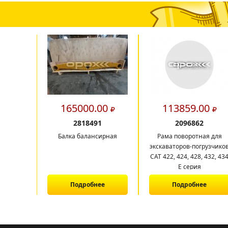
165000.00
113859.00
2818491
2096862
Балка балансирная
Рама поворотная для
экскаваторов-погрузчико
CAT 422, 424, 428, 432, 43
E серия
Подробнее
Подробнее
1
2
3