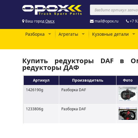
Ваш город
Омск
mail@opox.ru
+7 9
Разборка
Агрегаты
Кузовные детали
Купить редукторы DAF в Ом
редукторы ДАФ
Артикул
Производитель
Фото
1426190g
Разборка DAF
1233806g
Разборка DAF