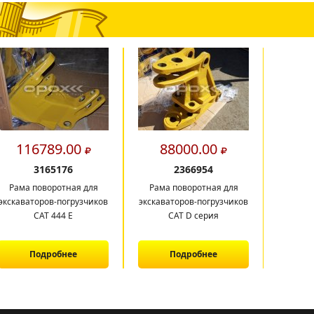
116789.00
88000.00
2
3165176
2366954
Рама поворотная для
Рама поворотная для
РМК
экскаваторов-погрузчиков
экскаваторов-погрузчиков
САТ 444 E
CAT D серия
Подробнее
Подробнее