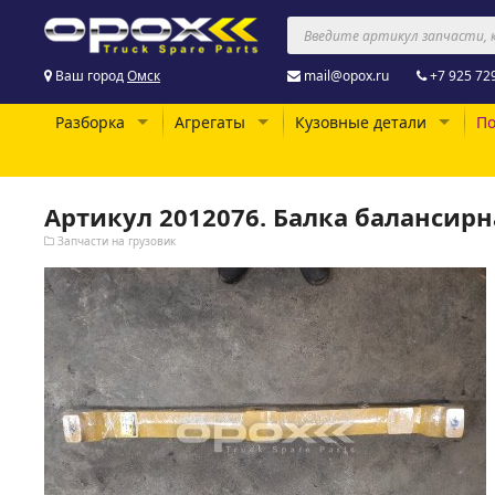
Ваш город
Омск
mail@opox.ru
+7 925 72
Разборка
Агрегаты
Кузовные детали
По
Артикул 2012076. Балка балансирн
Запчасти на грузовик