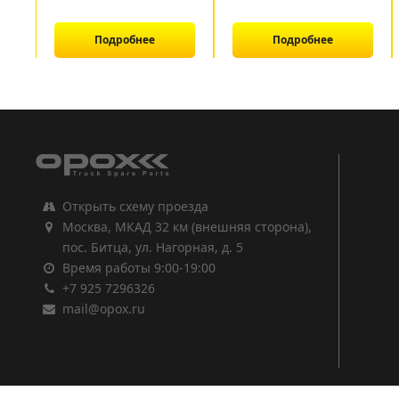
Подробнее
Подробнее
1
2
3
Открыть схему проезда
Москва, МКАД 32 км (внешняя сторона),
пос. Битца, ул. Нагорная, д. 5
Время работы 9:00-19:00
+7 925 7296326
mail@opox.ru