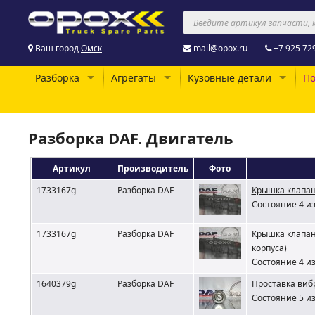
Ваш город
Омск
mail@opox.ru
+7 925 72
Разборка
Агрегаты
Кузовные детали
По
Разборка DAF. Двигатель
Артикул
Производитель
Фото
1733167g
Разборка DAF
Крышка клапан
Состояние 4 из
1733167g
Разборка DAF
Крышка клапан
корпуса)
Состояние 4 из
1640379g
Разборка DAF
Проставка виб
Состояние 5 из