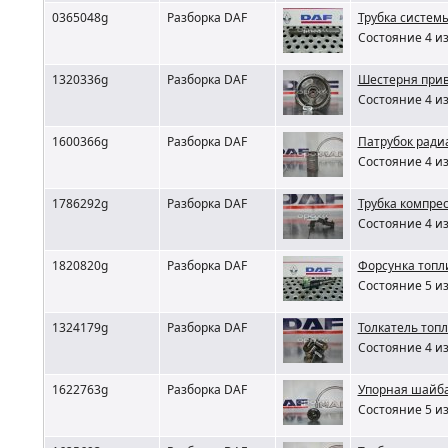
0365048g
Разборка DAF
Трубка систем
Состояние 4 из
1320336g
Разборка DAF
Шестерня прив
Состояние 4 из
1600366g
Разборка DAF
Патрубок ради
Состояние 4 из
1786292g
Разборка DAF
Трубка компре
Состояние 4 из
1820820g
Разборка DAF
Форсунка топл
Состояние 5 из
1324179g
Разборка DAF
Толкатель топл
Состояние 4 из
1622763g
Разборка DAF
Упорная шайба
Состояние 5 из