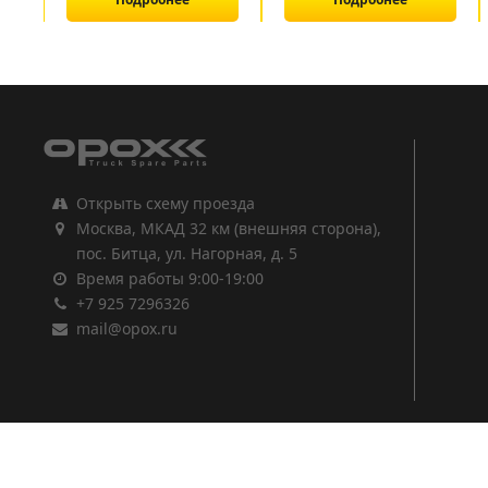
1
2
3
Открыть схему проезда
Москва, МКАД 32 км (внешняя сторона),
пос. Битца, ул. Нагорная, д. 5
Время работы 9:00-19:00
+7 925 7296326
mail@opox.ru