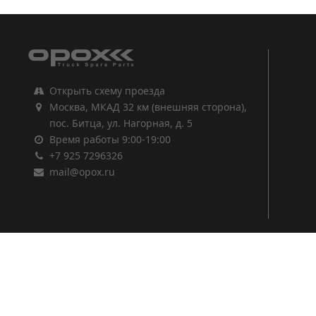
Открыть схему проезда
Москва, МКАД 32 км (внешняя сторона),
пос. Битца, ул. Нагорная, д. 5
Время работы 9:00-19:00
+7 925 7296326
mail@opox.ru