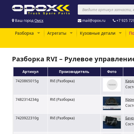
Ваш город
Омск
mail@opox.ru
+7 925 72
Разборка
Агрегаты
Кузовные детали
По
Разборка RVI – Рулевое управлени
Артикул
Производитель
Фото
7420865015g
RVI (Разборка)
Кард
Сост
7482314234g
RVI (Разборка)
Крон
Сост
7420922310g
RVI (Разборка)
Бачо
Сост