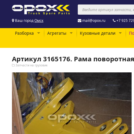
Ваш город
Омск
mail@opox.ru
+7 925 72
Разборка
Агрегаты
Кузовные детали
По
Артикул 3165176. Рама поворотная
Запчасти на грузовик