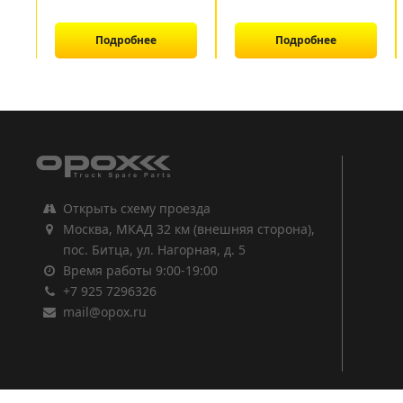
Подробнее
Подробнее
1
2
3
Открыть схему проезда
Москва, МКАД 32 км (внешняя сторона),
пос. Битца, ул. Нагорная, д. 5
Время работы 9:00-19:00
+7 925 7296326
mail@opox.ru